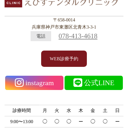
〒658-0014
兵庫県神戸市東灘区北青木3-3-1
078-413-4618
電話
WEB診療予約
instagram
公式LINE
診療時間
月
火
水
木
金
土
日
9:00〜13:00
◯
◯
◯
ー
◯
◯
ー