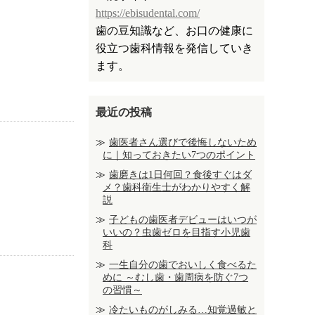
https://ebisudental.com/
歯の豆知識など、お口の健康に
役立つ歯科情報を発信していき
ます。
最近の投稿
歯医者さん選びで後悔しないため
に｜知っておきたい7つのポイント
歯磨きは1日何回？食後すぐはダ
メ？歯科衛生士がわかりやすく解
説
子どもの歯医者デビューはいつが
いいの？虫歯ゼロを目指す小児歯
科
一生自分の歯でおいしく食べるた
めに ～むし歯・歯周病を防ぐ7つ
の習慣～
冷たいものがしみる…知覚過敏と