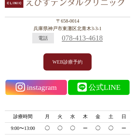
〒658-0014
兵庫県神戸市東灘区北青木3-3-1
078-413-4618
電話
WEB診療予約
instagram
公式LINE
診療時間
月
火
水
木
金
土
日
9:00〜13:00
◯
◯
◯
ー
◯
◯
ー