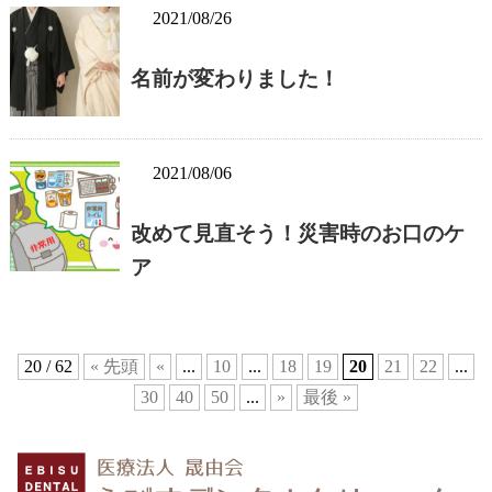
2021/08/26
名前が変わりました！
2021/08/06
改めて見直そう！災害時のお口のケ
ア
20 / 62
« 先頭
«
...
10
...
18
19
20
21
22
...
30
40
50
...
»
最後 »