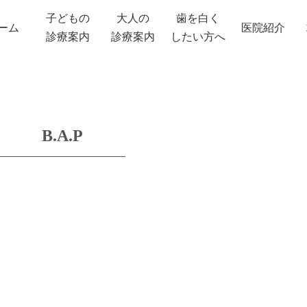
子どもの
大人の
歯を白く
ーム
医院紹介
診療案内
診療案内
したい方へ
B.A.P