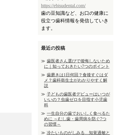
https://ebisudental.com/
歯の豆知識など、お口の健康に
役立つ歯科情報を発信していき
ます。
最近の投稿
歯医者さん選びで後悔しないため
に｜知っておきたい7つのポイント
歯磨きは1日何回？食後すぐはダ
メ？歯科衛生士がわかりやすく解
説
子どもの歯医者デビューはいつが
いいの？虫歯ゼロを目指す小児歯
科
一生自分の歯でおいしく食べるた
めに ～むし歯・歯周病を防ぐ7つ
の習慣～
冷たいものがしみる…知覚過敏と