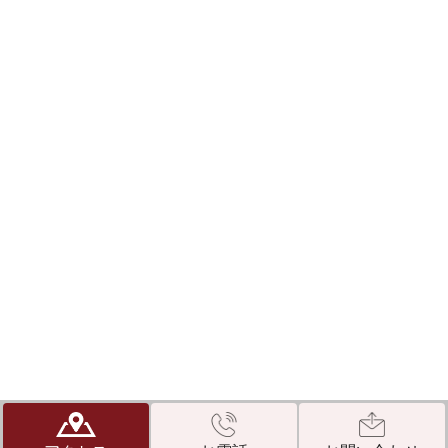
©医療法人 晟由会 えびすデンタルクリニック 神戸市東灘区の歯医者
なら、完全個室、キッズスペース完備。痛くない治療で評判の、えびす