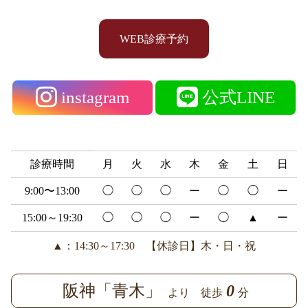
WEB診療予約
instagram
公式LINE
診療時間
月
火
水
木
金
土
日
9:00〜13:00
◯
◯
◯
ー
◯
◯
ー
15:00～19:30
◯
◯
◯
ー
◯
▲
ー
▲：14:30～17:30 【休診日】木・日・祝
阪神「青木」
0
より 徒歩
分