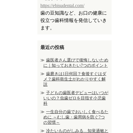
https://ebisudental.com/
歯の豆知識など、お口の健康に
役立つ歯科情報を発信していき
ます。
最近の投稿
歯医者さん選びで後悔しないため
に｜知っておきたい7つのポイント
歯磨きは1日何回？食後すぐはダ
メ？歯科衛生士がわかりやすく解
説
子どもの歯医者デビューはいつが
いいの？虫歯ゼロを目指す小児歯
科
一生自分の歯でおいしく食べるた
めに ～むし歯・歯周病を防ぐ7つ
の習慣～
冷たいものがしみる…知覚過敏と