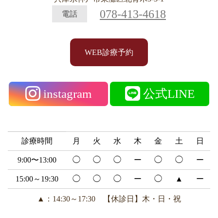
078-413-4618
電話
WEB診療予約
instagram
公式LINE
診療時間
月
火
水
木
金
土
日
9:00〜13:00
◯
◯
◯
ー
◯
◯
ー
15:00～19:30
◯
◯
◯
ー
◯
▲
ー
▲：14:30～17:30 【休診日】木・日・祝