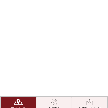
©医療法人 晟由会 えびすデンタルクリニック 神戸市東灘区の歯医者
なら、完全個室、キッズスペース完備。痛くない治療で評判の、えびす