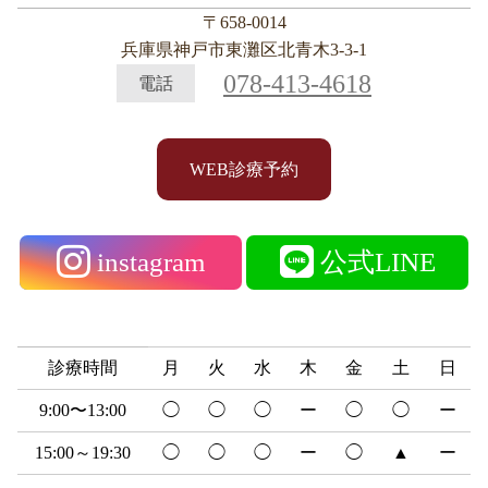
〒658-0014
兵庫県神戸市東灘区北青木3-3-1
078-413-4618
電話
WEB診療予約
instagram
公式LINE
診療時間
月
火
水
木
金
土
日
9:00〜13:00
◯
◯
◯
ー
◯
◯
ー
15:00～19:30
◯
◯
◯
ー
◯
▲
ー