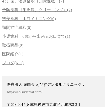
むし歯、治療全般（知覚過敏）(2)
予防歯科（歯周病、クリーニング）(2)
審美歯科、ホワイトニング(0)
顎関節症緩和(0)
小児歯科、0歳から出来るお口育て(1)
取扱商品(0)
医院紹介(1)
ブログ(611)
医療法人 晟由会 えびすデンタルクリニック：
https://ebisudental.com/
〒658-0014 兵庫県神戸市東灘区北青木3-3-1