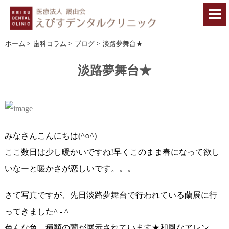
ホーム
>
歯科コラム
>
ブログ
>
淡路夢舞台★
淡路夢舞台★
みなさんこんにちは(^○^)
ここ数日は少し暖かいですね!早くこのまま春になって欲し
いなーと暖かさが恋しいです。。。
さて写真ですが、先日淡路夢舞台で行われている蘭展に行
ってきました^ - ^
色んな色、種類の蘭が展示されています★和風なアレン