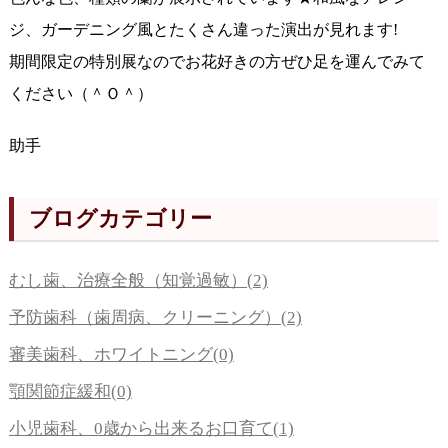
ジ、ガーデニング風とたくさん違った演出が見れます!
期間限定の特別展なのでお花好きの方ぜひ足を運んでみて
ください（＾Ｏ＾）
助手
ブログカテゴリー
むし歯、治療全般（知覚過敏）(2)
予防歯科（歯周病、クリーニング）(2)
審美歯科、ホワイトニング(0)
顎関節症緩和(0)
小児歯科、0歳から出来るお口育て(1)