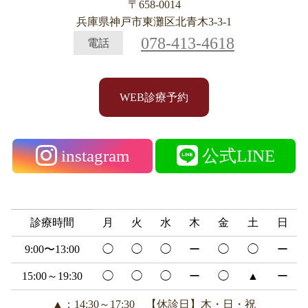
〒658-0014
兵庫県神戸市東灘区北青木3-3-1
078-413-4618
電話
WEB診療予約
instagram
公式LINE
診療時間
月
火
水
木
金
土
日
9:00〜13:00
◯
◯
◯
ー
◯
◯
ー
15:00～19:30
◯
◯
◯
ー
◯
▲
ー
▲：14:30～17:30 【休診日】木・日・祝