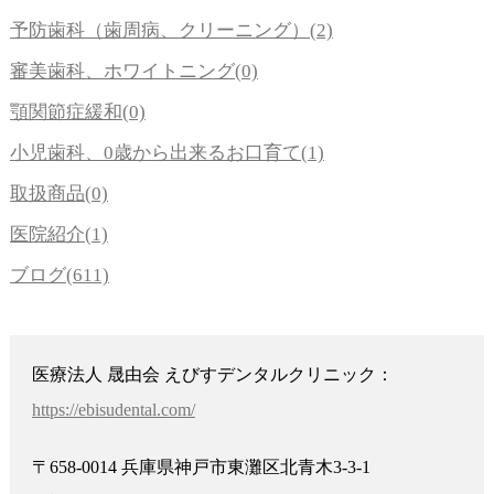
予防歯科（歯周病、クリーニング）(2)
審美歯科、ホワイトニング(0)
顎関節症緩和(0)
小児歯科、0歳から出来るお口育て(1)
取扱商品(0)
医院紹介(1)
ブログ(611)
医療法人 晟由会 えびすデンタルクリニック：
https://ebisudental.com/
〒658-0014 兵庫県神戸市東灘区北青木3-3-1