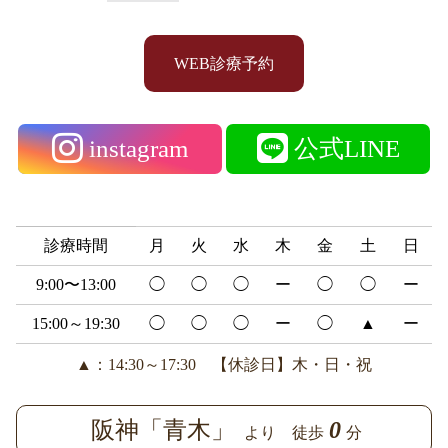
WEB診療予約
instagram
公式LINE
診療時間
月
火
水
木
金
土
日
9:00〜13:00
◯
◯
◯
ー
◯
◯
ー
15:00～19:30
◯
◯
◯
ー
◯
▲
ー
▲：14:30～17:30 【休診日】木・日・祝
阪神「青木」
0
より 徒歩
分