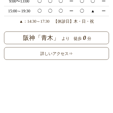
9:00〜13:00
◯
◯
◯
ー
◯
◯
ー
15:00～19:30
◯
◯
◯
ー
◯
▲
ー
▲：14:30～17:30 【休診日】木・日・祝
阪神「青木」
0
より 徒歩
分
詳しいアクセス⇒