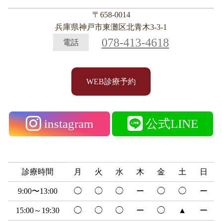
〒658-0014
兵庫県神戸市東灘区北青木3-3-1
078-413-4618
電話
WEB診療予約
instagram
公式LINE
診療時間
月
火
水
木
金
土
日
9:00〜13:00
◯
◯
◯
ー
◯
◯
ー
15:00～19:30
◯
◯
◯
ー
◯
▲
ー