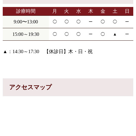
診療時間
月
火
水
木
金
土
日
9:00〜13:00
◯
◯
◯
ー
◯
◯
ー
15:00～19:30
◯
◯
◯
ー
◯
▲
ー
▲：14:30～17:30 【休診日】木・日・祝
アクセスマップ